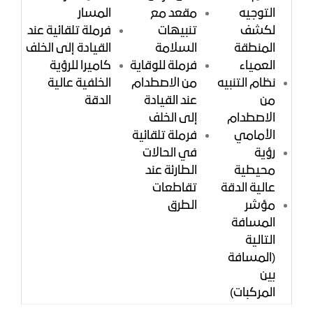
التوجيه
مقعد مع
المسار
لكشف
تنبيهات
فرملة تلقائية عند
المنطقة
السلامة
القيادة إلى الخلف
العمياء
فرملة للوقاية
كاميرا للرؤية
نظام التنبيه
من الاصطدام
الخلفية عالية
من
عند القيادة
الدقة
الاصطدام
إلى الخلف
الأمامي
فرملة تلقائية
رؤية
في الحالات
محيطية
الطارئة عند
عالية الدقة
تقاطعات
مؤشر
الطرق
المسافة
التالية
(المسافة
بين
المركبات)