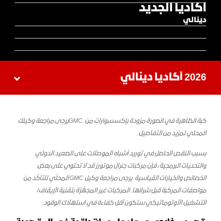
اكاديا الجديد
دينالي
2026 أكاديا دينالي
كبة الظاهرة في الصورة مزودة بإكسسوارات من .GMCيرجى مراجعة وكيلك
المحلي لمزيد من التفاصيل.
بسبب النقص الحاصل في توريد أشباه الموصلات على الصعيد الدولي
والتحديات البرمجية، فإن مركبات جنرال موتورز قد لا تحتوي على بعض
الخصائص والخيارات القياسية. يرجى مراجعة وكيل GMC المحلّي للتأكّد من
مواصفات المركبة قبل شرائها. المركبات غير المجهَّزة بتقنية الإيقاف/
التشغيل الأوتوماتيكي ستكون أقل كفاءة في استهلاك الوقود.