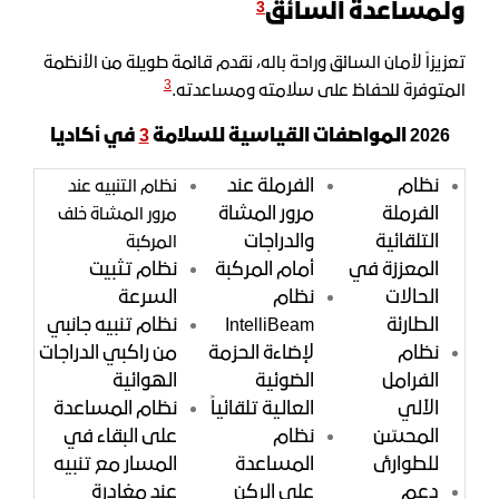
ولمساعدة السائق
3
تعزيزاً لأمان السائق وراحة باله، نقدم قائمة طويلة من الأنظمة
3
.
المتوفرة للحفاظ على سلامته ومساعدته
2026 المواصفات القياسية للسلامة
3
في أكاديا
نظام
الفرملة عند
نظام التنبيه عند
الفرملة
مرور المشاة
مرور المشاة خلف
التلقائية
والدراجات
المركبة
المعززة في
أمام المركبة
نظام تثبيت
الحالات
نظام
السرعة
الطارئة
IntelliBeam
نظام تنبيه جانبي
نظام
لإضاءة الحزمة
من راكبي الدراجات
الفرامل
الضوئية
الهوائية
الآلي
العالية تلقائياً
نظام المساعدة
المحسّن
نظام
على البقاء في
للطوارئ
المساعدة
المسار مع تنبيه
دعم
على الركن
عند مغادرة