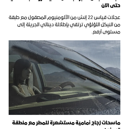
حتى الآن
عجلات قياس 22 إنش من الألومنيوم المصقول مع طبقة
من النيكل اللؤلؤي ترتقي بإطلالة دينالي الجريئة إلى
مستوى أرفع.
ماسحات زجاج أمامية مستشعرة للمطر مع منطقة