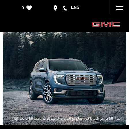
ENG
0
رجوع