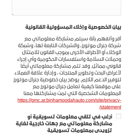
بيان الخصوصية وإخلاء المسؤولية القانونية
أقر وأتفهم بأنة سيتم مشاركة معلوماتي مع
شركة جنرال موتورز، والشركات التابعة لها، وشبكة
الوكلاء أو الأطراف الأخرى بموجب القانون للامتثال
وحملات السلامة واستفسارات الحكومية وأي إجراء
قانوني مماثل. وقد تتم مشاركة معلوماتي أيضًا
لأغراض البحث وتطوير المنتجات ، وإدارة علاقة العملاء
لتوفير الدعم اللازم. يوضح بيان خصوصية جنرال موتورز
على موقعنا كيفية تعامل جنرال موتورز مع
المعلومات الشخصية التي تمت مشاركتها معنا
https://gmc.ar.binhamoodahauto.com/site/privacy-
statement/
أرغب في تلقي معلومات تسويقية أو
مشاركة معلوماتي مع جهات خارجية لغاية
تزويدي بمعلومات تسويقية