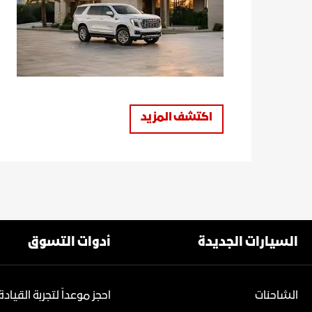
اكتشف المزيد
السيارات الجديدة
أدوات التسوق
الشاحنات
احجز موعداً لتجربة القيادة