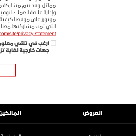
مماثل. وقد تتم مشاركة معل
وإدارة علاقة العملاء لتوفي
موتورز على موقعنا كيفية 
التي تمت مشاركتها معنا
om/site/privacy-statement/
أرغب في تلقي معلوم
جهات خارجية لغاية ت
العروض
المالكين