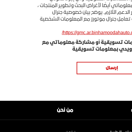
وماتي أيضًا لأغراض البحث وتطوير المنتجات ،
ر الدعم اللازم. يوضح بيان خصوصية جنرال
تعامل جنرال موتورز مع المعلومات الشخصية
https://gmc.ar.binhamoodahauto.c
ات تسويقية أو مشاركة معلوماتي مع
زويدي بمعلومات تسويقية
إرسال
من نحن