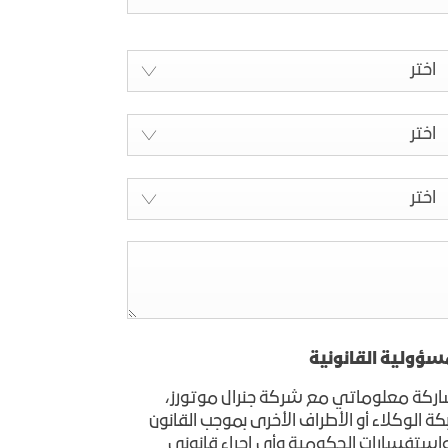
إبتداءً من: 386,500 د.أ*
الضمان
احصل على آخر التحديثات
AT4
إبتداءً من: 339,000 د.أ*
اختر
مواقعنا
يا
استكشف يوكون
اختر
اختر
مسؤولية القانونية
اركة معلوماتي مع شركة جنرال موتورز،
ة الوكلاء أو الأطراف الأخرى بموجب القانون
واستفسارات الحكومية وأي إجراء قانوني