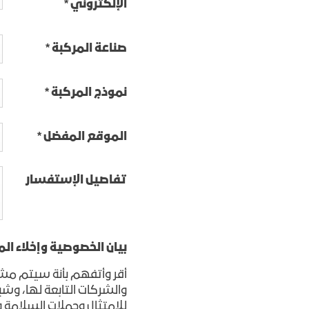
الإلكتروني
*
إبتداءً من : 158,500 د.أ*
إبتداءً من : 189,500 د.أ*
اكتشف تيرين
صناعة المركبة
*
اكتشف أكاد
نموذج المركبة
*
الموقع المفضل
*
تفاصيل الإستفسار
هامر SUV EV
اكتشف العروض الحالية
بيان الخصوصية وإخلاء ال
إبتداءً من : 451,500 د.أ*
أقر وأتفهم بأنة سيتم مش
والشركات التابعة لها، وشبك
هامر SUV EV
للامتثال وحملات السلامة 