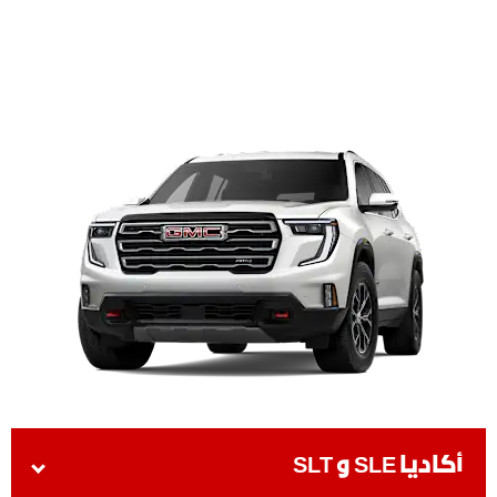
أكاديا SLE و SLT