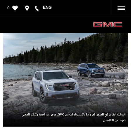
ENG
0
رجوع