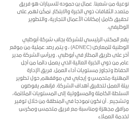
نوعية من شعبنا. عمال بن حموده للسيارات هو فريق
متعدد الثقافات ذوي الخبرة والابتكار. نمكّن لهم على
تحقيق كامل إمكانات الأعمال التجارية، والتطوير
الوظيفي.
يقع المكتب الرئيسي للشركة بجانب شركة أبوظبي
الوطنية للمعارض (ADNEC) ، و يتم رصد عملية من موقع
آخر على طريق المطار في أبوظبي . ويرأس الشركة مدير
عام من ذوي الخبرة العالية الذي يعمل دائما من أجل
الحفاظ وتجاوز مستويات أداء العمل. فريق الإدارة
المهنية متحمس و إيجابي في موقفهم حول تطوير
بيئة العمل لتحقيق أهداف الشركة. فإنهم يفوضون
السلطة الكاملة والمسؤولية إلى المستويات الملائمة،
وتشجيع . أن نكون نموذجا في المنطقة من خلال توفير
مرافق مجهزة ومناسبة مع فريق متحمس ومكرس
لخدمة العملاء