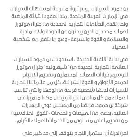
بن حمود للسيارات يوفر ثروة متنوعة لمستهلك السيارات
في الإمارات العربية المتحدة. منذ العقود الثلاثة الماضية
ونحن نقدم العلامات التجارية المحددة من جنرال موتورز
لعملاء محددين الذين يبحثون عن الجودة والاعتمادية
والسلامة و القوة والسرعة - وهو ما يتفق مع شخصية
العميل.
في بداية الألفية الجديدة ، استحوذت بن حمود للسيارات
العلامة التجارية الجديدة من ' شيفروليه ' جنرال موتورز
لتوسيع خيارات العملاء المحتملين وتقديم الارتياح
لجميع الأذواق و القوة الشرائية. كل من علاماتنا التجارية
للسيارات لديها شخصية فريدة من نوعها والتي تناسب
العملاء من كل مناحي الحياة و يحتل مكانا متميزا في
شركة بن حمود. فريقنا من المهنيين ذوي المهارات
العالية، بدعم من المبيعات والخدمات - تفوق المنافسين
من تقديم أعلى مستوى من الخدمات للعملاء الكرام .
نحن ندرك أن استمرار النجاح يتوقف إلى حد كبير على