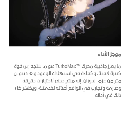
موجز الأداء
ما يعزز جاذبية محرك ™TurboMax هو ما ينتجه من قوة
كبيرة لافتة، وكفاءة في استهلاك الوقود و583 نيوتن-
متر من عزم الدوران. إنه منتج خضع لاختبارات دقيقة
وصارمة وتجارب في الواقع أعدّته لخدمتك، ويظهر كل
ذلك في أدائه