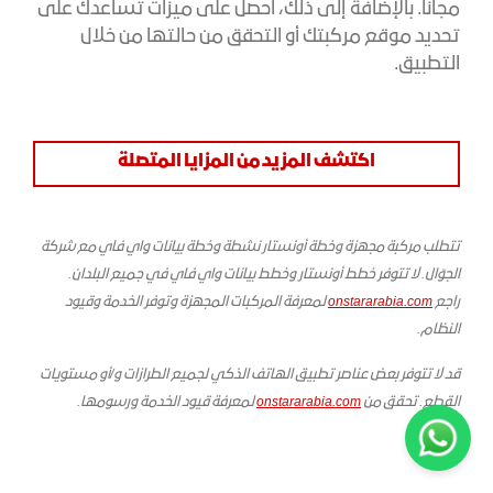
مجاناً. بالإضافة إلى ذلك، احصل على ميزات تساعدك على
تحديد موقع مركبتك أو التحقق من حالتها من خلال
التطبيق.
اكتشف المزيد من المزايا المتصلة
تتطلب مركبة مجهزة وخطة أونستار نشطة وخطة بيانات واي فاي مع شركة
الجوّال. لا تتوفر خطط أونستار وخطط بيانات واي فاي في جميع البلدان.
راجع
onstararabia.com
لمعرفة المركبات المجهزة وتوفر الخدمة وقيود
النظام.
قد لا تتوفر بعض عناصر تطبيق الهاتف الذكي لجميع الطرازات و/أو مستويات
القطع. تحقق من
onstararabia.com
لمعرفة قيود الخدمة ورسومها.