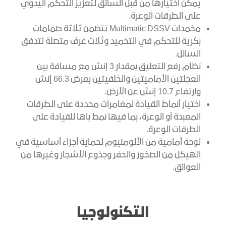
يمكن اختيارها من قبل السائق لتعزيز التحكم اليدوي
على الطرقات الوعرة.
مخمدات Multimatic DSSV تتضمن ثلاثة صمامات
بكرية للتحكم في التخميد وثلاث غرف متصلة لتدفق
السائل.
نظام رفع التعليق بمقدار 3 إنش مع مسافة بين
العجلتين الأماميتين والخلفيتين بعرض 66.3 إنش
وارتفاع 10.7 إنش عن الأرض.
اختيار أنماط القيادة لمغامرات محددة على الطرقات
المعبدة أو الوعرة، بما فيها نمط باها للقيادة على
الطرقات الوعرة.
لوحة أمامية من الألومنيوم لحماية أجزاء أساسية في
الهيكل من الصخور والحفر وجذوع الأشجار وغيرها من
العوائق.
التكنولوجيا