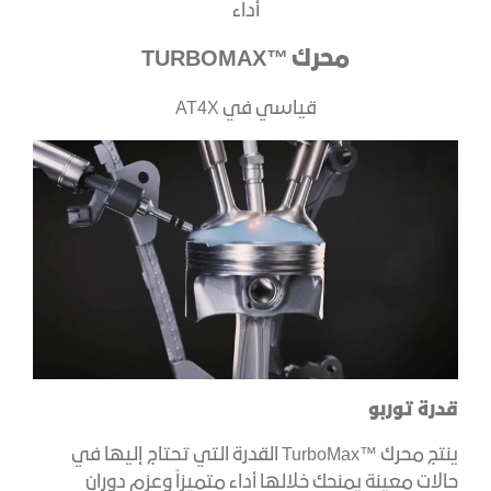
أداء
محرك ™TURBOMAX
قياسي في AT4X​
قدرة توربو
ينتج محرك ™TurboMax القدرة التي تحتاج إليها في
حالات معينة يمنحك خلالها أداء متميزاً وعزم دوران