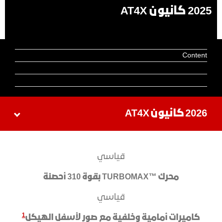
2025 كانيون AT4X
Content
2026 كانيون AT4X
​قياسي
محرك ™TURBOMAX بقوة 310 أحصنة
​قياسي
1
كاميرات أمامية وخلفية مع صور لأسفل الهيكل