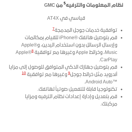
5
نظام المعلومات والترفيه
من GMC
قياسي في AT4X
7
توافقية خدمات جوجل المدمجة
قم بتوصيل هاتفك ®iPhone للقيام بمكالمات
وإرسال الرسائل بدون استخدام اليدين، و®Apple
8
Music، وخرائط Apple وغيرها مع توافقية
®Apple
CarPlay.
قم بتوصيل جهازك الذكي المتوافق للوصول إلى مزايا
10
9
أندرويد مثل خرائط جوجل
وغيرها مع توافقية
™Android Auto.
تكنولوجيا قابلة للتفعيل صوتياً لهاتفك.
قم بتعديل وإدارة إعدادات نظام الترفيه ومزايا
مركبتك.