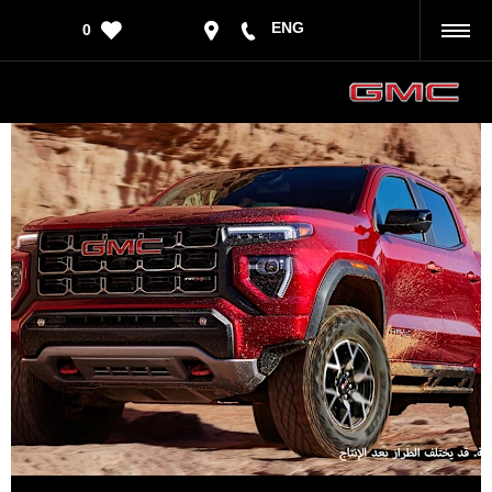
ENG
0
رجوع