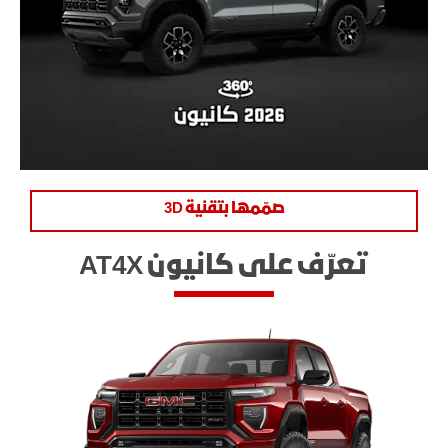
صمّمها بتقنية 3D
تعرّف على كانيون AT4X