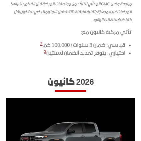
مراجعة وكيل GMC المحلّي للتأكّد من مواصفات المركبة قبل القيام بشرائها.
المركبات غير المجهَّزة بتقنية الإيقاف/التشغيل الأوتوماتيكي ستكون أقل
كفاءة باستهلاك الوقود.
تأتي مركبة كانيون مع:
2
قياسي: ضمان 3 سنوات / 100,000 كم
3
اختياري: يتوفر تمديد الضمان لسنتين
2026 كانيون