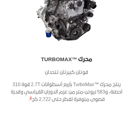
محرك ™TURBOMAX
قوتان كبيرتان تتحدان
ينتج محرك ™TurboMax بأربع أسطوانات 2.7T قوة 310
أحصنة، و583 نيوتن-متر من عزم الدوران القياسي وقدرة
4
قصوى متوفرة لقطر حتى 2,722 كج
.