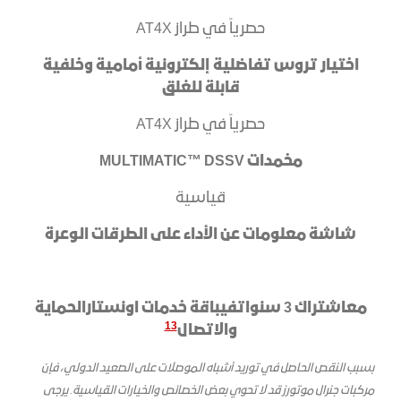
​حصرياً في طراز AT4X
اختيار تروس تفاضلية إلكترونية أمامية وخلفية
قابلة للغلق
​حصرياً في طراز AT4X
مخمدات MULTIMATIC™ DSSV
​قياسية
شاشة معلومات عن الأداء على الطرقات الوعرة
مع
اشتراك
3
سنوات
في
باقة خدمات اونستارالحماية
13
والاتصال
بسبب النقص الحاصل في توريد أشباه الموصلات على الصعيد الدولي، فإن
مركبات جنرال موتورز قد لا تحوي بعض الخصائص والخيارات القياسية. يرجى