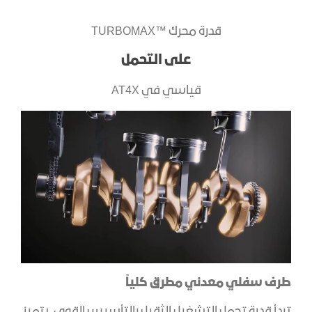
​قدرة محرك ™TURBOMAX
على التحمل
قياسي في AT4X
طرف سفلي معدني مطرق كلياً
تبدأ قدرة تحمل التشغيل الثقيل بالتأسيس القوي. يتميز